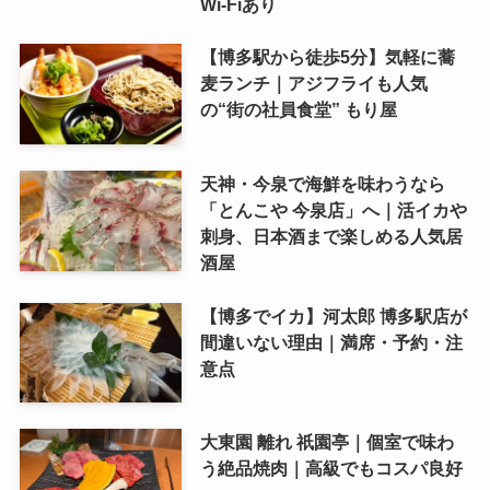
Wi-Fiあり
【博多駅から徒歩5分】気軽に蕎
麦ランチ｜アジフライも人気
の“街の社員食堂” もり屋
天神・今泉で海鮮を味わうなら
「とんこや 今泉店」へ｜活イカや
刺身、日本酒まで楽しめる人気居
酒屋
【博多でイカ】河太郎 博多駅店が
間違いない理由｜満席・予約・注
意点
大東園 離れ 祇園亭｜個室で味わ
う絶品焼肉｜高級でもコスパ良好