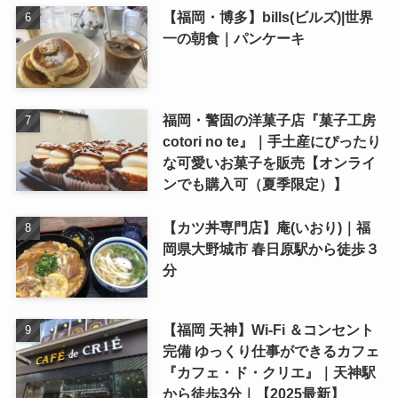
【福岡・博多】bills(ビルズ)|世界
一の朝食｜パンケーキ
福岡・警固の洋菓子店『菓子工房
cotori no te』｜手土産にぴったり
な可愛いお菓子を販売【オンライ
ンでも購入可（夏季限定）】
【カツ丼専門店】庵(いおり)｜福
岡県大野城市 春日原駅から徒歩３
分
【福岡 天神】Wi-Fi ＆コンセント
完備 ゆっくり仕事ができるカフェ
『カフェ・ド・クリエ』｜天神駅
から徒歩3分｜【2025最新】