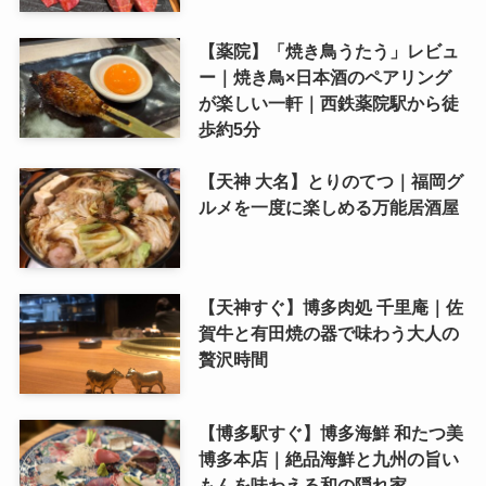
【薬院】「焼き鳥うたう」レビュ
ー｜焼き鳥×日本酒のペアリング
が楽しい一軒｜西鉄薬院駅から徒
歩約5分
【天神 大名】とりのてつ｜福岡グ
ルメを一度に楽しめる万能居酒屋
【天神すぐ】博多肉処 千里庵｜佐
賀牛と有田焼の器で味わう大人の
贅沢時間
【博多駅すぐ】博多海鮮 和たつ美
博多本店｜絶品海鮮と九州の旨い
もんを味わえる和の隠れ家