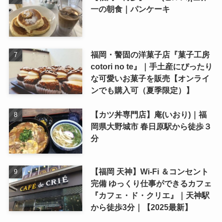
一の朝食｜パンケーキ
福岡・警固の洋菓子店『菓子工房
cotori no te』｜手土産にぴったり
な可愛いお菓子を販売【オンライ
ンでも購入可（夏季限定）】
【カツ丼専門店】庵(いおり)｜福
岡県大野城市 春日原駅から徒歩３
分
【福岡 天神】Wi-Fi ＆コンセント
完備 ゆっくり仕事ができるカフェ
『カフェ・ド・クリエ』｜天神駅
から徒歩3分｜【2025最新】