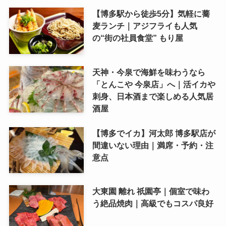
【博多駅から徒歩5分】気軽に蕎
麦ランチ｜アジフライも人気
の“街の社員食堂” もり屋
天神・今泉で海鮮を味わうなら
「とんこや 今泉店」へ｜活イカや
刺身、日本酒まで楽しめる人気居
酒屋
【博多でイカ】河太郎 博多駅店が
間違いない理由｜満席・予約・注
意点
大東園 離れ 祇園亭｜個室で味わ
う絶品焼肉｜高級でもコスパ良好