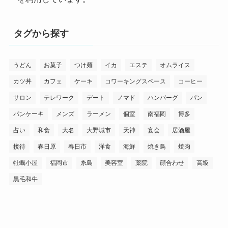
タグから探す
うどん
お菓子
つけ麺
イカ
エステ
オムライス
カツ丼
カフェ
ケーキ
コワーキングスペース
コーヒー
サロン
テレワーク
デート
ノマド
ハンバーグ
パン
パンケーキ
メンズ
ラーメン
個室
南福岡
博多
占い
和食
大名
大野城市
天神
宴会
居酒屋
接待
春日原
春日市
洋食
海鮮
焼き鳥
焼肉
牡蠣小屋
福岡市
糸島
美容室
薬院
顔合わせ
高級
黒毛和牛