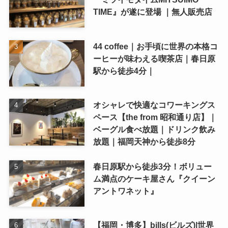
TIME』が遂に登場 ｜無人販売店
44 coffee｜お手頃に世界の本格コ
ーヒーが味わえる喫茶店｜春日原
駅から徒歩4分｜
オシャレで快適なコワーキングス
ペース【the from 昭和通り店】｜
ベーグル食べ放題｜ドリンク飲み
放題｜福岡天神から徒歩8分
春日原駅から徒歩3分！ボリュー
ム満点のケーキ屋さん『クイーン
アントワネット』
【福岡・博多】bills(ビルズ)|世界