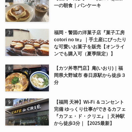
一の朝食｜パンケーキ
福岡・警固の洋菓子店『菓子工房
cotori no te』｜手土産にぴったり
な可愛いお菓子を販売【オンライ
ンでも購入可（夏季限定）】
【カツ丼専門店】庵(いおり)｜福
岡県大野城市 春日原駅から徒歩３
分
【福岡 天神】Wi-Fi ＆コンセント
完備 ゆっくり仕事ができるカフェ
『カフェ・ド・クリエ』｜天神駅
から徒歩3分｜【2025最新】