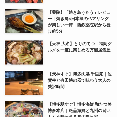
【薬院】「焼き鳥うたう」レビュ
ー｜焼き鳥×日本酒のペアリング
が楽しい一軒｜西鉄薬院駅から徒
歩約5分
【天神 大名】とりのてつ｜福岡グ
ルメを一度に楽しめる万能居酒屋
【天神すぐ】博多肉処 千里庵｜佐
賀牛と有田焼の器で味わう大人の
贅沢時間
【博多駅すぐ】博多海鮮 和たつ美
博多本店｜絶品海鮮と九州の旨い
もんを味わえる和の隠れ家