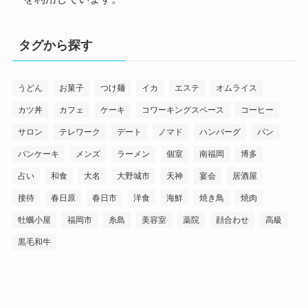
タグから探す
うどん
お菓子
つけ麺
イカ
エステ
オムライス
カツ丼
カフェ
ケーキ
コワーキングスペース
コーヒー
サロン
テレワーク
デート
ノマド
ハンバーグ
パン
パンケーキ
メンズ
ラーメン
個室
南福岡
博多
占い
和食
大名
大野城市
天神
宴会
居酒屋
接待
春日原
春日市
洋食
海鮮
焼き鳥
焼肉
牡蠣小屋
福岡市
糸島
美容室
薬院
顔合わせ
高級
黒毛和牛