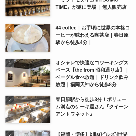
TIME』が遂に登場 ｜無人販売店
44 coffee｜お手頃に世界の本格コ
ーヒーが味わえる喫茶店｜春日原
駅から徒歩4分｜
オシャレで快適なコワーキングス
ペース【the from 昭和通り店】｜
ベーグル食べ放題｜ドリンク飲み
放題｜福岡天神から徒歩8分
春日原駅から徒歩3分！ボリュー
ム満点のケーキ屋さん『クイーン
アントワネット』
【福岡・博多】bills(ビルズ)|世界