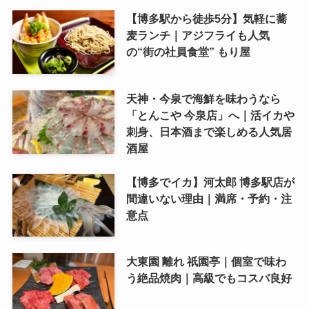
【博多駅から徒歩5分】気軽に蕎
麦ランチ｜アジフライも人気
の“街の社員食堂” もり屋
天神・今泉で海鮮を味わうなら
「とんこや 今泉店」へ｜活イカや
刺身、日本酒まで楽しめる人気居
酒屋
【博多でイカ】河太郎 博多駅店が
間違いない理由｜満席・予約・注
意点
大東園 離れ 祇園亭｜個室で味わ
う絶品焼肉｜高級でもコスパ良好