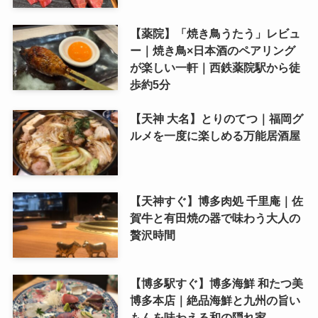
【薬院】「焼き鳥うたう」レビュ
ー｜焼き鳥×日本酒のペアリング
が楽しい一軒｜西鉄薬院駅から徒
歩約5分
【天神 大名】とりのてつ｜福岡グ
ルメを一度に楽しめる万能居酒屋
【天神すぐ】博多肉処 千里庵｜佐
賀牛と有田焼の器で味わう大人の
贅沢時間
【博多駅すぐ】博多海鮮 和たつ美
博多本店｜絶品海鮮と九州の旨い
もんを味わえる和の隠れ家