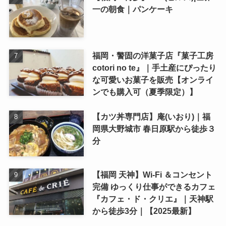
一の朝食｜パンケーキ
福岡・警固の洋菓子店『菓子工房
cotori no te』｜手土産にぴったり
な可愛いお菓子を販売【オンライ
ンでも購入可（夏季限定）】
【カツ丼専門店】庵(いおり)｜福
岡県大野城市 春日原駅から徒歩３
分
【福岡 天神】Wi-Fi ＆コンセント
完備 ゆっくり仕事ができるカフェ
『カフェ・ド・クリエ』｜天神駅
から徒歩3分｜【2025最新】