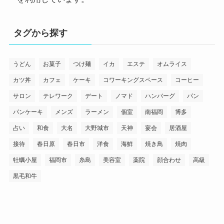
タグから探す
うどん
お菓子
つけ麺
イカ
エステ
オムライス
カツ丼
カフェ
ケーキ
コワーキングスペース
コーヒー
サロン
テレワーク
デート
ノマド
ハンバーグ
パン
パンケーキ
メンズ
ラーメン
個室
南福岡
博多
占い
和食
大名
大野城市
天神
宴会
居酒屋
接待
春日原
春日市
洋食
海鮮
焼き鳥
焼肉
牡蠣小屋
福岡市
糸島
美容室
薬院
顔合わせ
高級
黒毛和牛