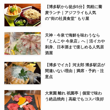
【博多駅から徒歩5分】気軽に蕎
麦ランチ｜アジフライも人気
の“街の社員食堂” もり屋
天神・今泉で海鮮を味わうなら
「とんこや 今泉店」へ｜活イカや
刺身、日本酒まで楽しめる人気居
酒屋
【博多でイカ】河太郎 博多駅店が
間違いない理由｜満席・予約・注
意点
大東園 離れ 祇園亭｜個室で味わ
う絶品焼肉｜高級でもコスパ良好