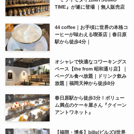
TIME』が遂に登場 ｜無人販売店
44 coffee｜お手頃に世界の本格コ
ーヒーが味わえる喫茶店｜春日原
駅から徒歩4分｜
オシャレで快適なコワーキングス
ペース【the from 昭和通り店】｜
ベーグル食べ放題｜ドリンク飲み
放題｜福岡天神から徒歩8分
春日原駅から徒歩3分！ボリュー
ム満点のケーキ屋さん『クイーン
アントワネット』
【福岡・博多】bills(ビルズ)|世界