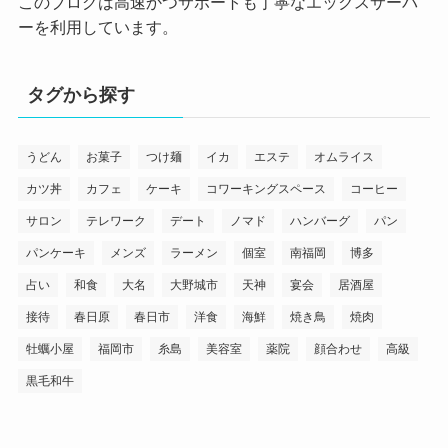
このブログは高速かつサポートも丁寧なエックスサーバ
ーを利用しています。
タグから探す
うどん
お菓子
つけ麺
イカ
エステ
オムライス
カツ丼
カフェ
ケーキ
コワーキングスペース
コーヒー
サロン
テレワーク
デート
ノマド
ハンバーグ
パン
パンケーキ
メンズ
ラーメン
個室
南福岡
博多
占い
和食
大名
大野城市
天神
宴会
居酒屋
接待
春日原
春日市
洋食
海鮮
焼き鳥
焼肉
牡蠣小屋
福岡市
糸島
美容室
薬院
顔合わせ
高級
黒毛和牛