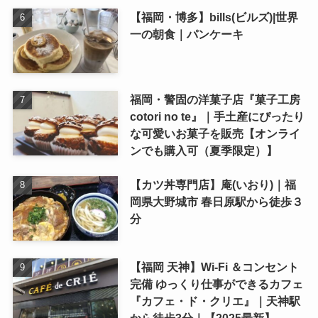
【福岡・博多】bills(ビルズ)|世界
一の朝食｜パンケーキ
福岡・警固の洋菓子店『菓子工房
cotori no te』｜手土産にぴったり
な可愛いお菓子を販売【オンライ
ンでも購入可（夏季限定）】
【カツ丼専門店】庵(いおり)｜福
岡県大野城市 春日原駅から徒歩３
分
【福岡 天神】Wi-Fi ＆コンセント
完備 ゆっくり仕事ができるカフェ
『カフェ・ド・クリエ』｜天神駅
から徒歩3分｜【2025最新】