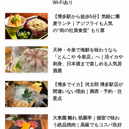
Wi-Fiあり
【博多駅から徒歩5分】気軽に蕎
麦ランチ｜アジフライも人気
の“街の社員食堂” もり屋
天神・今泉で海鮮を味わうなら
「とんこや 今泉店」へ｜活イカや
刺身、日本酒まで楽しめる人気居
酒屋
【博多でイカ】河太郎 博多駅店が
間違いない理由｜満席・予約・注
意点
大東園 離れ 祇園亭｜個室で味わ
う絶品焼肉｜高級でもコスパ良好