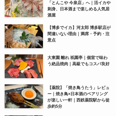
「とんこや 今泉店」へ｜活イカや
刺身、日本酒まで楽しめる人気居
酒屋
【博多でイカ】河太郎 博多駅店が
間違いない理由｜満席・予約・注
意点
大東園 離れ 祇園亭｜個室で味わ
う絶品焼肉｜高級でもコスパ良好
【薬院】「焼き鳥うたう」レビュ
ー｜焼き鳥×日本酒のペアリング
が楽しい一軒｜西鉄薬院駅から徒
歩約5分