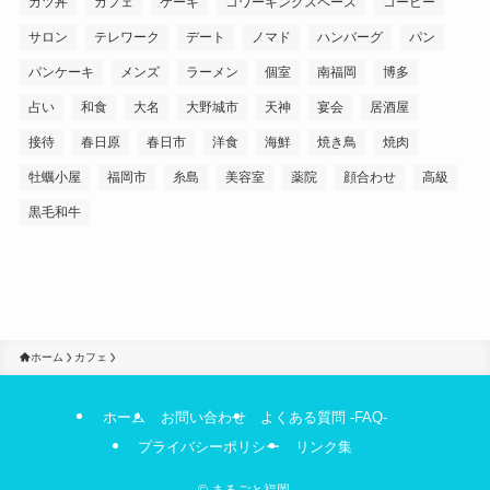
カツ丼
カフェ
ケーキ
コワーキングスペース
コーヒー
サロン
テレワーク
デート
ノマド
ハンバーグ
パン
パンケーキ
メンズ
ラーメン
個室
南福岡
博多
占い
和食
大名
大野城市
天神
宴会
居酒屋
接待
春日原
春日市
洋食
海鮮
焼き鳥
焼肉
牡蠣小屋
福岡市
糸島
美容室
薬院
顔合わせ
高級
黒毛和牛
ホーム
カフェ
ホーム
お問い合わせ
よくある質問 -FAQ-
プライバシーポリシー
リンク集
©
まるごと福岡.