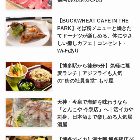
【BUCKWHEAT CAFE IN THE
PARK】そば粉メニューと焼きた
てドーナツが楽しめる、体にやさ
しい癒しカフェ｜コンセント・
Wi-Fiあり
【博多駅から徒歩5分】気軽に蕎
麦ランチ｜アジフライも人気
の“街の社員食堂” もり屋
天神・今泉で海鮮を味わうなら
「とんこや 今泉店」へ｜活イカや
刺身、日本酒まで楽しめる人気居
酒屋
【博多でイカ】河太郎 博多駅店が