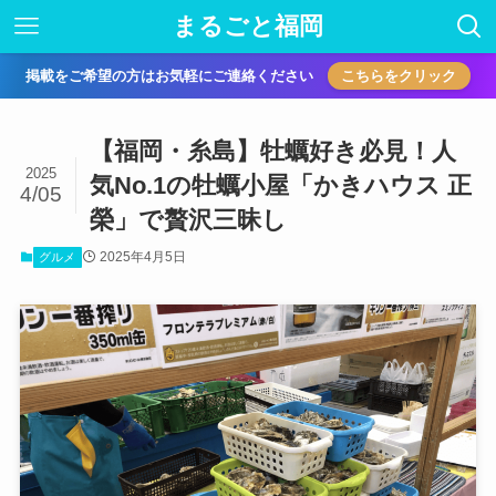
まるごと福岡
掲載をご希望の方はお気軽にご連絡ください
こちらをクリック
【福岡・糸島】牡蠣好き必見！人
2025
気No.1の牡蠣小屋「かきハウス 正
4/05
榮」で贅沢三昧し
2025年4月5日
グルメ