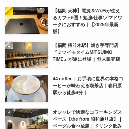
【福岡 天神】電源＆Wi-Fiが使え
るカフェ6選！勉強/仕事/ノマドワ
ークにおすすめ｜【2025年最新
版】
【福岡 桜並木駅】焼き芋専門店
『ミツイモタイムMITSUIMO
TIME』が遂に登場 ｜無人販売店
44 coffee｜お手頃に世界の本格コ
ーヒーが味わえる喫茶店｜春日原
駅から徒歩4分｜
オシャレで快適なコワーキングス
ペース【the from 昭和通り店】｜
ベーグル食べ放題｜ドリンク飲み