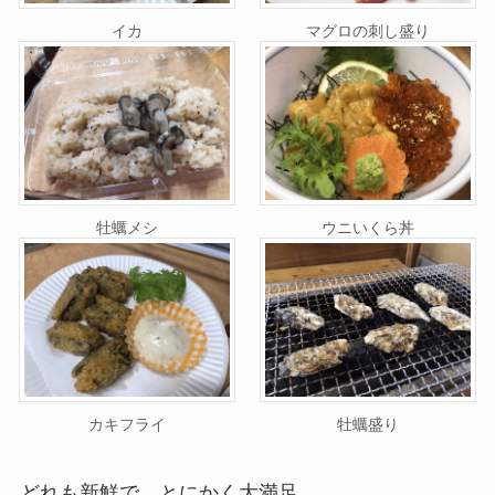
イカ
マグロの刺し盛り
牡蠣メシ
ウニいくら丼
カキフライ
牡蠣盛り
どれも新鮮で、とにかく大満足。