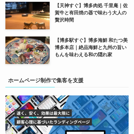
【天神すぐ】博多肉処 千里庵｜佐
賀牛と有田焼の器で味わう大人の
贅沢時間
【博多駅すぐ】博多海鮮 和たつ美
博多本店｜絶品海鮮と九州の旨い
もんを味わえる和の隠れ家
ホームページ制作で集客を支援